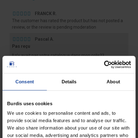
FRANCK R.
The customer has rated the product but has not posted a
review, or the review is pending moderation
Pascal A.
Pas reçu
Il n'y avait pas votre catalogue dans mon colis??
Bonjour,
Nous sommes vraiment navrés pour cet oubli. Un
catalogue vous sera envoyé dans les plus brefs
Consent
Details
About
délais.
Merci de votre compréhension et à bientôt sur notre
site,
Burdis uses cookies
L'équipe Burdis
We use cookies to personalise content and ads, to
Shop owner reply on 15 July 2025
provide social media features and to analyse our traffic.
We also share information about your use of our site with
our social media, advertising and analytics partners who
Frédéric B.