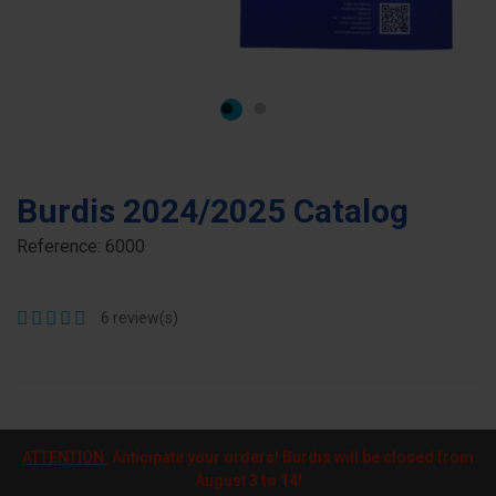
Burdis 2024/2025 Catalog
Reference:
6000
6
review(s)
ATTENTION:
Anticipate your orders! Burdis will be closed from
August
3 to 14
!